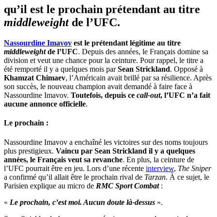
qu’il est le prochain prétendant au titre
middleweight
de l’UFC.
Nassourdine Imavov
est le prétendant légitime au titre
middleweight
de l’UFC
. Depuis des années, le Français domine sa
division et veut une chance pour la ceinture. Pour rappel, le titre a
été remporté il y a quelques mois par
Sean Strickland
. Opposé à
Khamzat Chimaev
, l’Américain avait brillé par sa résilience. Après
son succès, le nouveau champion avait demandé à faire face à
Nassourdine Imavov.
Toutefois, depuis ce
call-out
, l’UFC n’a fait
aucune annonce officielle
.
Le prochain :
Nassourdine Imavov a enchaîné les victoires sur des noms toujours
plus prestigieux.
Vaincu par Sean Strickland il y a quelques
années, le Français veut sa revanche
. En plus, la ceinture de
l’UFC pourrait être en jeu. Lors d’une récente
interview
,
The Sniper
a confirmé qu’il allait être le prochain rival de
Tarzan
. À ce sujet, le
Parisien explique au micro de
RMC Sport Combat
:
«
Le prochain, c’est moi. Aucun doute là-dessus
».